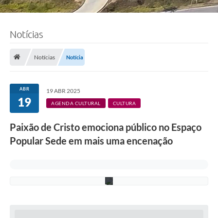
w
t
o
n
Notícias
d
e
C
a
Notícias
Notícia
s
t
r
o
ABR
19 ABR 2025
R
19
e
AGENDA CULTURAL
CULTURA
s
e
Paixão de Cristo emociona público no Espaço
n
d
Popular Sede em mais uma encenação
e
/
P
M
C