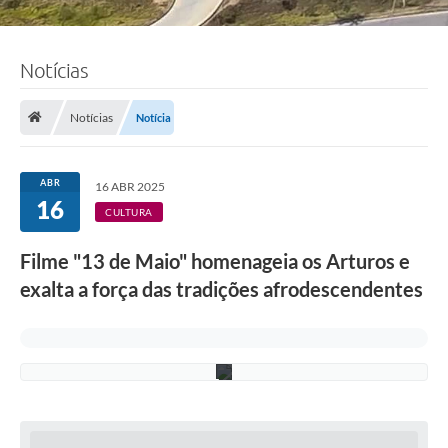
F
o
t
o
Notícias
:
P
a
b
Notícias
Notícia
l
o
A
b
ABR
16 ABR 2025
r
16
a
CULTURA
n
c
Filme "13 de Maio" homenageia os Arturos e
h
e
exalta a força das tradições afrodescendentes
s
/
P
M
C