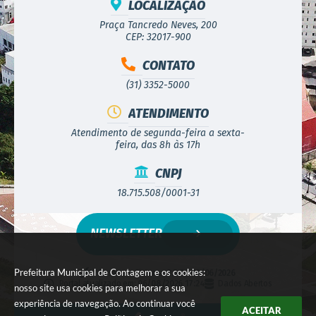
LOCALIZAÇÃO
Praça Tancredo Neves, 200
CEP: 32017-900
CONTATO
(31) 3352-5000
ATENDIMENTO
Atendimento de segunda-feira a sexta-
feira, das 8h às 17h
CNPJ
18.715.508/0001-31
NEWSLETTER
Prefeitura Municipal de Contagem e os cookies:
Versão do Sistema:
3.5.3 - 19/06/2026
Portal atualizado em:
06/08/2026 17:24
Dados Abertos
nosso site usa cookies para melhorar a sua
experiência de navegação. Ao continuar você
ACEITAR