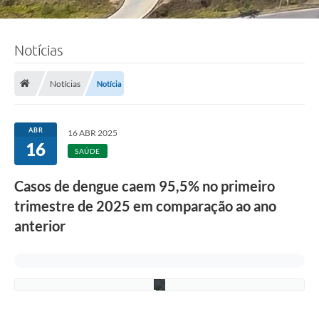
Notícias
F
o
Notícias
Notícia
t
o
:
L
ABR
16 ABR 2025
u
16
c
SAÚDE
i
S
Casos de dengue caem 95,5% no primeiro
a
l
trimestre de 2025 em comparação ao ano
l
u
anterior
m
/
P
M
C