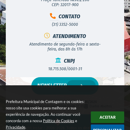
CEP: 32017-900
CONTATO
(31) 3352-5000
ATENDIMENTO
Atendimento de segunda-feira a sexta-
feira, das 8h às 17h
CNPJ
18.715.508/0001-31
NEWSLETTER
Prefeitura Municipal de Contagem e os cookies:
Versão do Sistema:
3.5.3 - 19/06/2026
Portal atualizado em:
07/08/2026 17:05
Dados Abertos
nosso site usa cookies para melhorar a sua
experiência de navegação. Ao continuar você
ACEITAR
concorda com a nossa
Política de Cookies
e
Privacidade
.
© Copyright Instar - 2006-2026. Todos os direitos reservados -