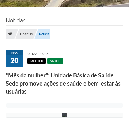
F
Notícias
o
t
o
Notícias
Notícia
:
A
d
e
MAR
20 MAR 2025
l
20
c
MULHER
SAÚDE
i
o
“Mês da mulher”: Unidade Básica de Saúde
R
a
Sede promove ações de saúde e bem-estar às
m
o
usuárias
s
/
P
M
C