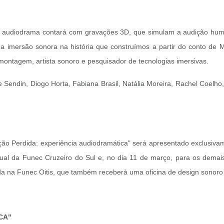
 o audiodrama contará com gravações 3D, que simulam a audição huma
a imersão sonora na história que construímos a partir do conto de 
montagem, artista sonoro e pesquisador de tecnologias imersivas.
 Sendin, Diogo Horta, Fabiana Brasil, Natália Moreira, Rachel Coelho,
ção Perdida: experiência audiodramática" será apresentado exclusiv
sual da Funec Cruzeiro do Sul e, no dia 11 de março, para os demais
da na Funec Oitis, que também receberá uma oficina de design sonoro c
CA"