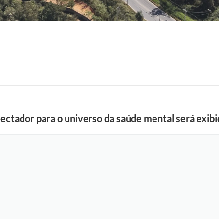
ectador para o universo da saúde mental será exib
F
o
t
o
:
V
i
n
i
c
i
u
s
A