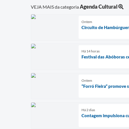
Agenda Cultural
VEJA MAIS da categoria
Ontem
Circuito de Hambúrguer
Há 14 horas
Festival das Abóboras c
Ontem
“Forró Fieira” promove
Há 2 dias
Contagem impulsiona cul