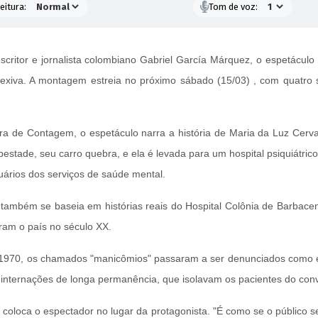
eitura:
Tom de voz:
scritor e jornalista colombiano Gabriel García Márquez, o espetácul
flexiva. A montagem estreia no próximo sábado (15/03) , com quatro
ra de Contagem, o espetáculo narra a história de Maria da Luz Cerva
stade, seu carro quebra, e ela é levada para um hospital psiquiátric
uários dos serviços de saúde mental.
ambém se baseia em histórias reais do Hospital Colônia de Barbacena
aram o país no século XX.
 de 1970, os chamados "manicômios" passaram a ser denunciados como
ternações de longa permanência, que isolavam os pacientes do convívi
o coloca o espectador no lugar da protagonista. "É como se o público