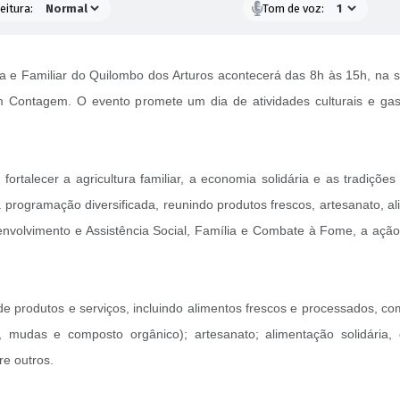
eitura:
Tom de voz:
na e Familiar do Quilombo dos Arturos acontecerá das 8h às 15h, na 
em Contagem. O evento promete um dia de atividades culturais e gas
 fortalecer a agricultura familiar, a economia solidária e as tradiç
rogramação diversificada, reunindo produtos frescos, artesanato, a
envolvimento e Assistência Social, Família e Combate à Fome, a açã
 produtos e serviços, incluindo alimentos frescos e processados, como
s, mudas e composto orgânico); artesanato; alimentação solidária
re outros.