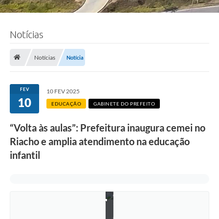
Notícias
Notícias
Notícia
FEV
10 FEV 2025
10
EDUCAÇÃO
GABINETE DO PREFEITO
“Volta às aulas”: Prefeitura inaugura cemei no
Riacho e amplia atendimento na educação
infantil
F
o
t
o
:
L
u