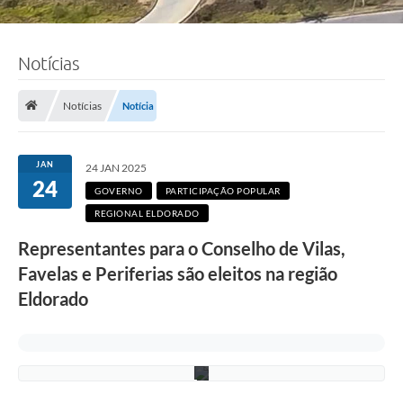
Notícias
Notícias
Notícia
F
o
t
o
JAN
24 JAN 2025
:
24
R
GOVERNO
PARTICIPAÇÃO POPULAR
o
REGIONAL ELDORADO
n
n
Representantes para o Conselho de Vilas,
i
e
Favelas e Periferias são eleitos na região
V
o
Eldorado
n
/
P
M
C