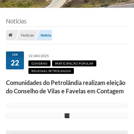
Notícias
F
o
Notícias
Notícia
t
o
:
R
JAN
22 JAN 2025
o
22
n
GOVERNO
PARTICIPAÇÃO POPULAR
n
REGIONAL PETROLANDIA
i
e
Comunidades do Petrolândia realizam eleição
V
o
do Conselho de Vilas e Favelas em Contagem
n
/
P
M
C