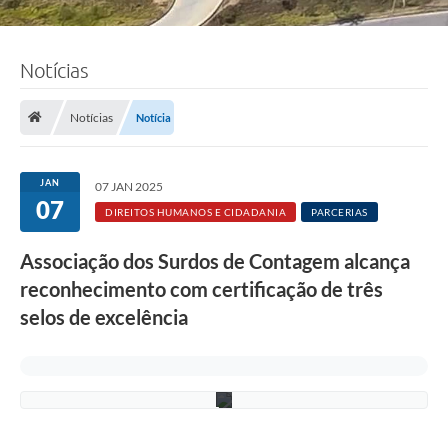
Notícias
Notícias
Notícia
f
o
JAN
07 JAN 2025
t
07
o
DIREITOS HUMANOS E CIDADANIA
PARCERIAS
:
a
Associação dos Surdos de Contagem alcança
r
q
reconhecimento com certificação de três
u
i
selos de excelência
v
o
A
S
C