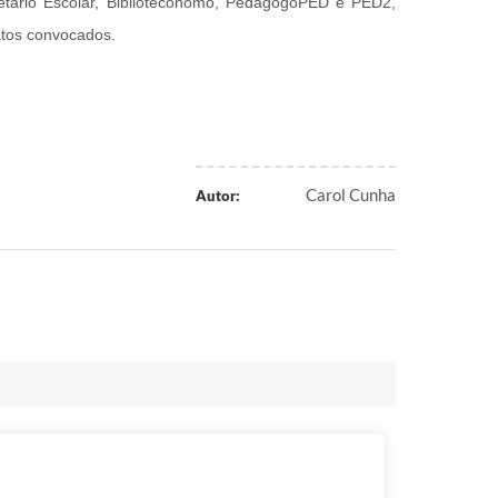
retário Escolar, Bibliotecônomo, PedagogoPED e PED2,
datos convocados.
Carol Cunha
Autor: