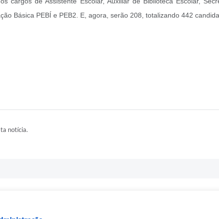
 cargos de Assistente Escolar, Auxiliar de Biblioteca Escolar, Sec
ação Básica PEBÍ e PEB2. E, agora, serão 208, totalizando 442 candi
ta notícia.