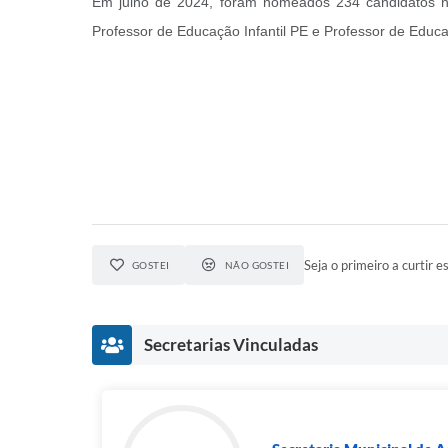
Em julho de 2024, foram nomeados 234 candidatos nos
Professor de Educação Infantil PE e Professor de Educ
Seja o primeiro a curtir es
GOSTEI
NÃO GOSTEI
Secretarias Vinculadas