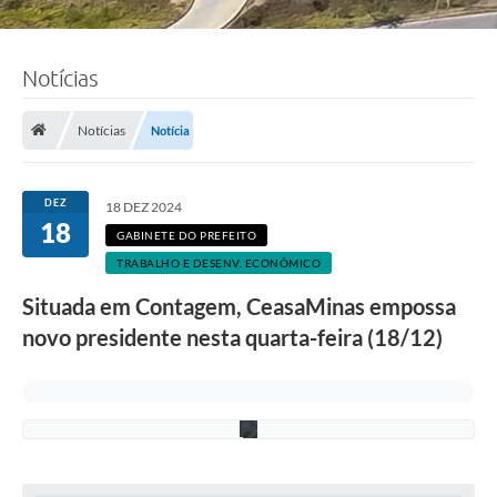
Notícias
Notícias
Notícia
F
o
DEZ
18 DEZ 2024
t
18
o
GABINETE DO PREFEITO
:
TRABALHO E DESENV. ECONÔMICO
R
o
Situada em Contagem, CeasaMinas empossa
n
n
novo presidente nesta quarta-feira (18/12)
i
e
V
o
n