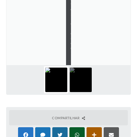
t
o
:
U
C
L
G
-
C
G
L
U
COMPARTILHAR