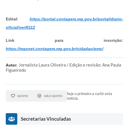
Edital:
https://portal.contagem.mg.gov.br/portal/diario-
oficial/ver/6112
Link para inscrição:
https://maxnet.contagem.mg.gov.br/cidadao/pmc/
Jornalista Laura Oliveira / Edição e revisão: Ana Paula
Autor:
Figueiredo
Seja o primeiro a curtir esta
GOSTEI
NÃO GOSTEI
notícia.
Secretarias Vinculadas