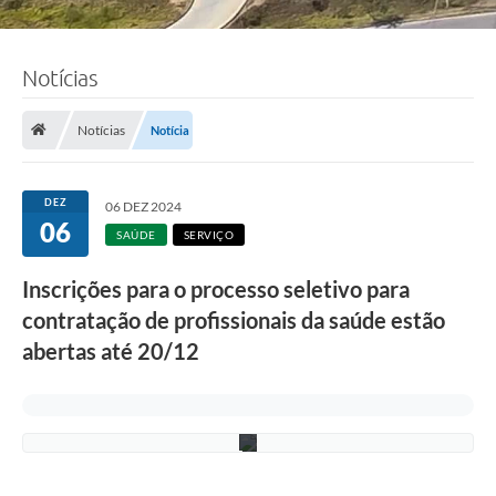
Notícias
F
o
Notícias
Notícia
t
o
:
L
DEZ
06 DEZ 2024
u
06
c
SAÚDE
SERVIÇO
i
S
Inscrições para o processo seletivo para
a
l
contratação de profissionais da saúde estão
l
u
abertas até 20/12
m
/
P
M
C