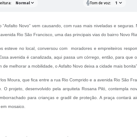
eitura:
Tom de voz:
“Asfalto Novo” vem causando, com ruas mais niveladas e seguras. 
avenida Rio São Francisco, uma das principais vias do bairro Novo R
os esteve no local, conversou com moradores e empreiteiros respons
“Essa avenida é canalizada, aqui passa um córrego, então, para que o 
m de melhorar a mobilidade, o Asfalto Novo deixa a cidade mais bonita”,
los Moura, que fica entre a rua Rio Comprido e a avenida Rio São Fra
 O projeto, desenvolvido pela arquiteta Rosana Piló, contempla novo
o emborrachado para crianças e gradil de proteção. A praça contar
l em mosaico.