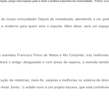
ização, praça será espaço para o lazer e prática esportiva da comunidade - Fotos: Lu
er da nossa comunidade!
Depois de revitalizada, atendendo a um ped
 e moderno para quem ama o esporte. Além disso, será um espaço
 avenidas Francisco Firmo de Matos e Rio Comprido, traz melhorias 
tituirá o antigo, desgastado e com áreas de reparos, a avenida tamb
strução de rotatórias, meio-fio, sarjetas e melhorias no sistema de d
vair Júnior, “o asfalto novo é um projeto bacana, que está contribui