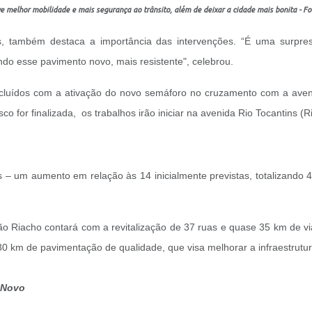
 melhor mobilidade e mais segurança ao trânsito, além de deixar a cidade mais bonita - F
, também destaca a importância das intervenções. “É uma surpresa,
do esse pavimento novo, mais resistente", celebrou.
cluídos com a ativação do novo semáforo no cruzamento com a aven
co for finalizada, os trabalhos irão iniciar na avenida Rio Tocantins (
s – um aumento em relação às 14 inicialmente previstas, totalizando
ão Riacho contará com a revitalização de 37 ruas e quase 35 km de v
0 km de pavimentação de qualidade, que visa melhorar a infraestrutura
o Novo