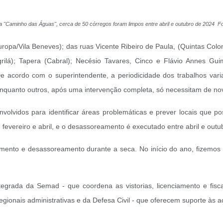
 "Caminho das Águas", cerca de 50 córregos foram limpos entre abril e outubro de 2024 
pa/Vila Beneves); das ruas Vicente Ribeiro de Paula, (Quintas Coloni
ilá); Tapera (Cabral); Necésio Tavares, Cinco e Flávio Annes Guim
acordo com o superintendente, a periodicidade dos trabalhos var
enquanto outros, após uma intervenção completa, só necessitam de n
olvidos para identificar áreas problemáticas e prever locais que po
fevereiro e abril, e o desassoreamento é executado entre abril e outu
iamento e desassoreamento durante a seca. No início do ano, fizemos u
egrada da Semad - que coordena as vistorias, licenciamento e fisca
egionais administrativas e da Defesa Civil - que oferecem suporte às