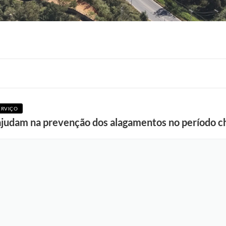
ERVIÇO
judam na prevenção dos alagamentos no período 
F
o
t
o
:
R
o
n
n
i
e
V
o
n