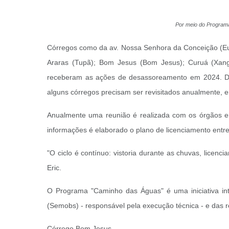
Por meio do Programa
Córregos como da av. Nossa Senhora da Conceição (Euro
Araras (Tupã); Bom Jesus (Bom Jesus); Curuá (Xangr
receberam as ações de desassoreamento em 2024. De 
alguns córregos precisam ser revisitados anualmente, 
Anualmente uma reunião é realizada com os órgãos env
informações é elaborado o plano de licenciamento entre 
"O ciclo é contínuo: vistoria durante as chuvas, licenc
Eric.
O Programa "Caminho das Águas" é uma iniciativa int
(Semobs) - responsável pela execução técnica - e das r
Córrego Bom Jesus