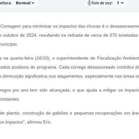
eitura:
Tom de voz:
 de Contagem para minimizar os impactos das chuvas é o desassoream
 e outubro de 2024, resultando na retirada de cerca de 370 toneladas
unicípio.
 na quarta-feira (16/10), o superintendente de Fiscalização Ambie
tados positivos do programa. Cada córrego desassoreado contribui d
diminuição significativa nos alagamentos, especialmente nas áreas ond
regos por ano tem sido alcançada, o que ajuda a mitigar os impact
onstantes.
de plantio, construção de gabiões e pequenas recuperações em áre
os impactos", afirmou Eric.