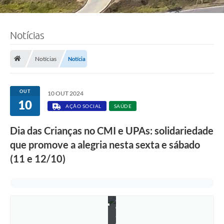
Notícias
Notícias
Notícia
OUT
10 OUT 2024
10
AÇÃO SOCIAL
SAÚDE
F
o
t
Dia das Crianças no CMI e UPAs: solidariedade
o
que promove a alegria nesta sexta e sábado
:
d
(11 e 12/10)
i
v
u
l
g
a
ç
ã
o