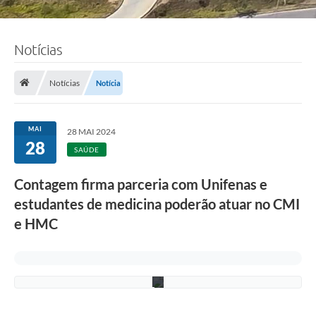
Notícias
F
o
Notícias
Notícia
t
o
:
L
MAI
28 MAI 2024
u
28
c
SAÚDE
i
S
Contagem firma parceria com Unifenas e
a
l
estudantes de medicina poderão atuar no CMI
l
u
e HMC
m
/
P
M
C