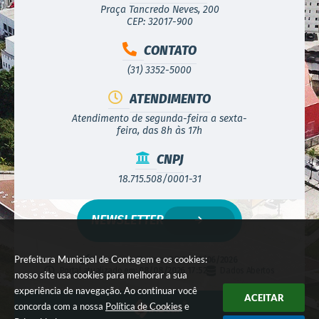
Praça Tancredo Neves, 200
CEP: 32017-900
CONTATO
(31) 3352-5000
ATENDIMENTO
Atendimento de segunda-feira a sexta-
feira, das 8h às 17h
CNPJ
18.715.508/0001-31
NEWSLETTER
Prefeitura Municipal de Contagem e os cookies:
Versão do Sistema:
3.5.3 - 19/06/2026
Portal atualizado em:
08/08/2026 17:52
Dados Abertos
nosso site usa cookies para melhorar a sua
experiência de navegação. Ao continuar você
ACEITAR
concorda com a nossa
Política de Cookies
e