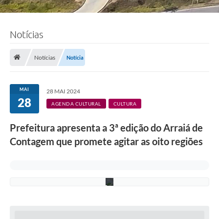
Notícias
F
o
Notícias
Notícia
t
o
:
J
MAI
28 MAI 2024
a
28
n
AGENDA CULTURAL
CULTURA
i
n
Prefeitura apresenta a 3ª edição do Arraiá de
e
M
Contagem que promete agitar as oito regiões
o
r
a
e
s