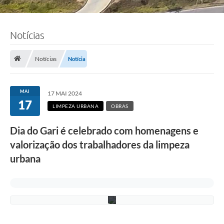
Notícias
F
Notícias
Notícia
o
t
o
:
MAI
17 MAI 2024
R
17
o
LIMPEZA URBANA
OBRAS
n
n
Dia do Gari é celebrado com homenagens e
i
e
valorização dos trabalhadores da limpeza
V
o
urbana
n
/
P
M
C