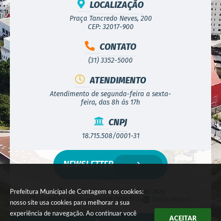
LOCALIZAÇÃO
Praça Tancredo Neves, 200
CEP: 32017-900
CONTATO
(31) 3352-5000
ATENDIMENTO
Atendimento de segunda-feira a sexta-
feira, das 8h às 17h
CNPJ
18.715.508/0001-31
NEWSLETTER
Prefeitura Municipal de Contagem e os cookies:
Versão do Sistema:
3.5.3 - 19/06/2026
Portal atualizado em:
06/08/2026 17:24
Dados Abertos
nosso site usa cookies para melhorar a sua
experiência de navegação. Ao continuar você
ACEITAR