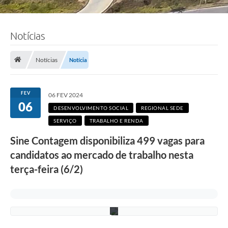
Notícias
F
Notícias
Notícia
o
t
o
:
FEV
06 FEV 2024
L
06
u
DESENVOLVIMENTO SOCIAL
REGIONAL SEDE
c
SERVIÇO
TRABALHO E RENDA
i
S
Sine Contagem disponibiliza 499 vagas para
a
l
candidatos ao mercado de trabalho nesta
l
u
terça-feira (6/2)
m
/
P
M
C