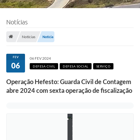
Notícias
Notícias
Notícia
FEV
06 FEV 2024
06
DEFESA CIVIL
DEFESA SOCIAL
SERVIÇO
Operação Hefesto: Guarda Civil de Contagem
abre 2024 com sexta operação de fiscalização
J
é
s
s