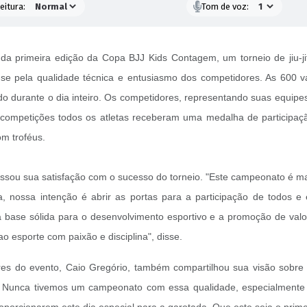
eitura:
Tom de voz:
o da primeira edição da Copa BJJ Kids Contagem, um torneio de jiu-j
-se pela qualidade técnica e entusiasmo dos competidores. As 600 
o durante o dia inteiro. Os competidores, representando suas equip
s competições todos os atletas receberam uma medalha de participa
om troféus.
pressou sua satisfação com o sucesso do torneio. "Este campeonato é 
ta, nossa intenção é abrir as portas para a participação de todos 
base sólida para o desenvolvimento esportivo e a promoção de valores
o esporte com paixão e disciplina", disse.
dores do evento, Caio Gregório, também compartilhou sua visão sobre 
. Nunca tivemos um campeonato com essa qualidade, especialmente