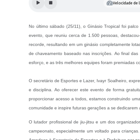
Velocidade de l
No último sábado (25/11), o Ginásio Tropical foi palc
evento, que reuniu cerca de 1.500 pessoas, destacou
recorde, resultando em um ginásio completamente lotad
de chaveamento baseado nas inscrições. Ao final da
esforço, e as três melhores equipes foram premiadas c
O secretário de Esportes e Lazer, Ivayr Soalheiro, ex
e disciplina. Ao oferecer este evento de forma gratui
proporcionar acesso a todos, estamos construindo uma 
comunidade e inspire futuras gerações a se dedicarem a
O lutador profissional de jiu-jitsu e um dos organiza
campeonato, especialmente um voltado para crianças