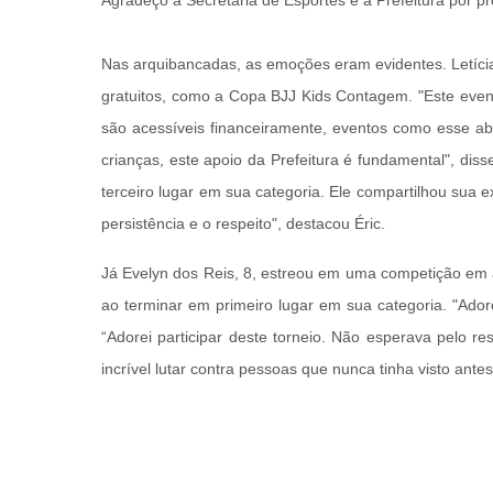
Agradeço à Secretaria de Esportes e à Prefeitura por p
Nas arquibancadas, as emoções eram evidentes. Letícia 
gratuitos, como a Copa BJJ Kids Contagem. "Este event
são acessíveis financeiramente, eventos como esse abre
crianças, este apoio da Prefeitura é fundamental", diss
terceiro lugar em sua categoria. Ele compartilhou sua 
persistência e o respeito", destacou Éric.
Já Evelyn dos Reis, 8, estreou em uma competição em a
ao terminar em primeiro lugar em sua categoria. "Adorei
“Adorei participar deste torneio. Não esperava pelo r
incrível lutar contra pessoas que nunca tinha visto an