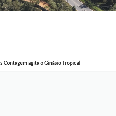
s Contagem agita o Ginásio Tropical
F
o
t
o
:
R
o
n
n
i
e
V
o
n