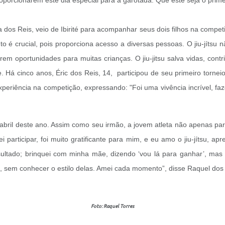
roporcionarem este dia especial para a garotada. Que este seja o prim
dos Reis, veio de Ibirité para acompanhar seus dois filhos na competi
o é crucial, pois proporciona acesso a diversas pessoas. O jiu-jít
m oportunidades para muitas crianças. O jiu-jitsu salva vidas, contri
e. Há cinco anos, Éric dos Reis, 14, participou de seu primeiro torne
experiência na competição, expressando: "Foi uma vivência incrível, fa
bril deste ano. Assim como seu irmão, a jovem atleta não apenas pa
 participar, foi muito gratificante para mim, e eu amo o jiu-jítsu, apr
esultado; brinquei com minha mãe, dizendo ‘vou lá para ganhar’, mas
tes, sem conhecer o estilo delas. Amei cada momento”, disse Raquel do
Foto: Raquel Torres