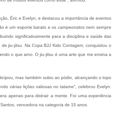
eiro de muitos eventos como esse”, afirmou.
ção, Éric e Evelyn, e destacou a importância de eventos
su não é um esporte barato e os campeonatos nem sempre
buindo significativamente para a disciplina e saúde das
io de jiu-jitsu. Na Copa BJJ Kids Contagem, conquistou o
zendo o que amo. O jiu-jitsu é uma arte que me ensina a
rticipou, mas também subiu ao pódio, alcançando o topo
endo várias lições valiosas no tatame", celebrou Evelyn.
 era apenas para distrair a mente. Foi uma experiência
s Santos, vencedora na categoria de 15 anos.