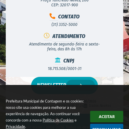
Praça Tancredo Neves, 200
CEP: 32017-900
CONTATO
(31) 3352-5000
ATENDIMENTO
Atendimento de segunda-feira a sexta-
feira, das 8h às 17h
CNPJ
18.715.508/0001-31
NEWSLETTER
Prefeitura Municipal de Contagem e os cookies:
Versão do Sistema:
3.5.3 - 19/06/2026
Portal atualizado em:
06/08/2026 17:24
Dados Abertos
nosso site usa cookies para melhorar a sua
experiência de navegação. Ao continuar você
ACEITAR
concorda com a nossa
Política de Cookies
e
Privacidade
.
© Copyright Instar - 2006-2026. Todos os direitos reservados -