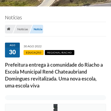
Notícias
Notícias
Notícia
AGO
30 AGO 2022
30
EDUCAÇÃO
REGIONAL RIACHO
Prefeitura entrega à comunidade do Riacho a
Escola Municipal René Chateaubriand
Domingues revitalizada. Uma nova escola,
uma escola viva
F
o
t
o
: