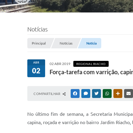
Notícias
Principal
Notícias
Notícia
ABR
02 ABR 2019
REGIONAL RIACHO
02
Força-tarefa com varrição, capi
COMPARTILHAR
FACEBOOK
MESSENGER
TWITTER
WHATSAPP
OUTRAS
No último fim de semana, a Secretaria Municipa
capina, roçada e varrição no bairro Jardim Riacho, 