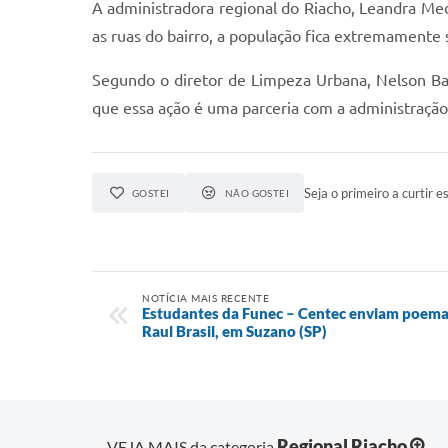
A administradora regional do Riacho, Leandra Me
as ruas do bairro, a população fica extremamente s
Segundo o diretor de Limpeza Urbana, Nelson Bati
que essa ação é uma parceria com a administração r
Seja o primeiro a curtir es
GOSTEI
NÃO GOSTEI
NOTÍCIA MAIS RECENTE
Estudantes da Funec – Centec enviam poemas
Raul Brasil, em Suzano (SP)
Regional Riacho
VEJA MAIS da categoria