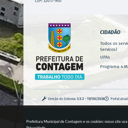
CEP: 32017-900
CIDADÃO
Todos os servi
Serviços)
UPAs
Programa 4.Ma
Concursos
Iluminação P
Serviços Urba
Versão do Sistema:
3.5.3 - 19/06/2026
Portal atua
Zoonoses
Casa de Pass
Prefeitura Municipal de Contagem e os cookies: nosso site us
Monitoramen
© C
Privacidade
.