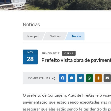
Notícias
Principal
Notícias
Notícia
NOV
28 NOV 2017
OBRAS
28
Prefeito visita obra de pavimen
COMPARTILHAR
FACEBOOK
MESSENGER
TWITTER
WHATSAPP
OUTRAS
O prefeito de Contagem, Alex de Freitas, e o vice-
pavimentação que estão sendo executadas nas ru
assegurar que elas estão sendo feitas dentro do p