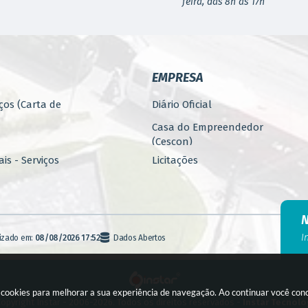
feira, das 8h às 17h
EMPRESA
ços (Carta de
Diário Oficial
Casa do Empreendedor
(Cescon)
is - Serviços
Licitações
PARCERIAS
ública
Programa 4.Mais - Serviços
nos
Promoção, Atração, Eventos
I
lizado em:
08/08/2026 17:52
Dados Abertos
e Empreendedorismo
Banco de Alimentos
agem
Fiscalização (E-FISC)
a cookies para melhorar a sua experiência de navegação. Ao continuar você co
to
opyright Instar - 2006-2026. Todos os direitos reservados -
Instar Tecnolo
Licenciamento Online (Silo)