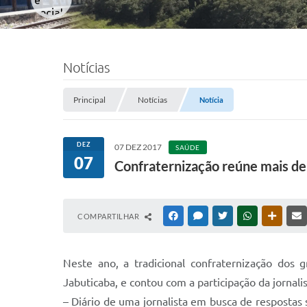
Notícias
Principal
Notícias
Notícia
DEZ
07 DEZ 2017
SAÚDE
07
Confraternização reúne mais d
COMPARTILHAR
FACEBOOK
MESSENGER
TWITTER
WHATSAPP
OUTRAS
Neste ano, a tradicional confraternização dos 
Jabuticaba, e contou com a participação da jornal
– Diário de uma jornalista em busca de respostas