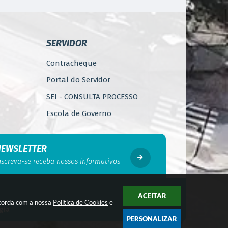
SERVIDOR
Contracheque
Portal do Servidor
SEI - CONSULTA PROCESSO
Escola de Governo
WebMail
Código de Ética do Servidor
NEWSLETTER
Público
nscreva-se receba nossos informativos
Perícia Médica
Gerência de Segurança do
ACEITAR
Trabalho
ncorda com a nossa
Política de Cookies
e
gia
PERSONALIZAR