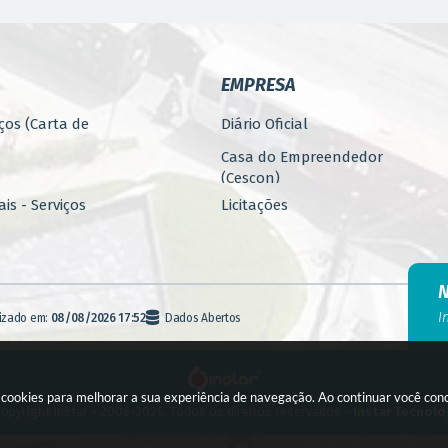
EMPRESA
ços (Carta de
Diário Oficial
Casa do Empreendedor
(Cescon)
is - Serviços
Licitações
PARCERIAS
ública
Programa 4.Mais - Serviços
nos
Promoção, Atração, Eventos
I
lizado em:
08/08/2026 17:52
Dados Abertos
e Empreendedorismo
Banco de Alimentos
agem
Fiscalização (E-FISC)
a cookies para melhorar a sua experiência de navegação. Ao continuar você co
to
opyright Instar - 2006-2026. Todos os direitos reservados -
Instar Tecnolo
Licenciamento Online (Silo)
m)