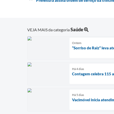
Prefeitura assina ordem de serviço da trinc
Saúde
VEJA MAIS da categoria
Ontem
“Sorriso de Raiz” leva
Há 4 dias
Contagem celebra 115 an
Há 5 dias
Vacimóvel inicia atendi