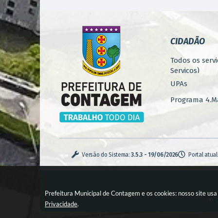
CIDADÃO
Todos os servi
Serviços)
UPAs
Programa 4.Ma
Concursos
Iluminação P
Serviços Urba
Versão do Sistema:
3.5.3 - 19/06/2026
Portal atua
Zoonoses
Casa de Pass
Prefeitura Municipal de Contagem e os cookies: nosso site us
Monitoramen
© C
Privacidade
.
(GeoContage