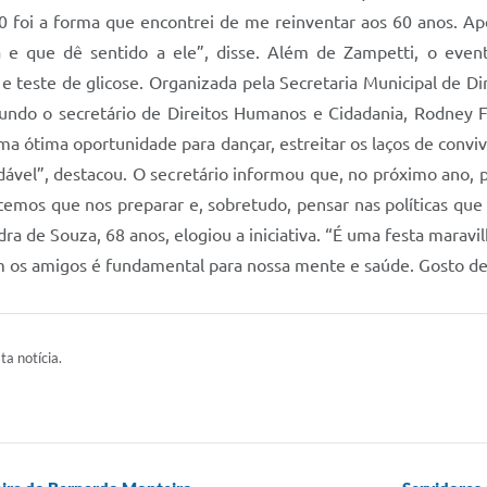
60 foi a forma que encontrei de me reinventar aos 60 anos. Ape
 e que dê sentido a ele”, disse. Além de Zampetti, o event
o e teste de glicose. Organizada pela Secretaria Municipal de 
gundo o secretário de Direitos Humanos e Cidadania, Rodney F
ma ótima oportunidade para dançar, estreitar os laços de con
ável”, destacou. O secretário informou que, no próximo ano, 
temos que nos preparar e, sobretudo, pensar nas políticas qu
ra de Souza, 68 anos, elogiou a iniciativa. “É uma festa marav
 os amigos é fundamental para nossa mente e saúde. Gosto de 
ta notícia.