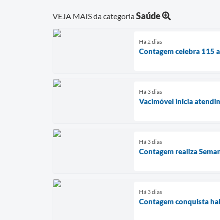
Saúde
VEJA MAIS da categoria
Há 2 dias
Contagem celebra 115 an
Há 3 dias
Vacimóvel inicia atendi
Há 3 dias
Contagem realiza Seman
Há 3 dias
Contagem conquista habi