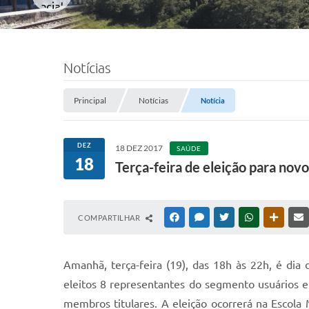
Notícias
Principal
Notícias
Notícia
DEZ
18 DEZ 2017
SAÚDE
18
Terça-feira de eleição para nov
COMPARTILHAR
FACEBOOK
MESSENGER
TWITTER
WHATSAPP
OUTRAS
Amanhã, terça-feira (19), das 18h às 22h, é d
eleitos 8 representantes do segmento usuários e
membros titulares. A eleição ocorrerá na Escola 