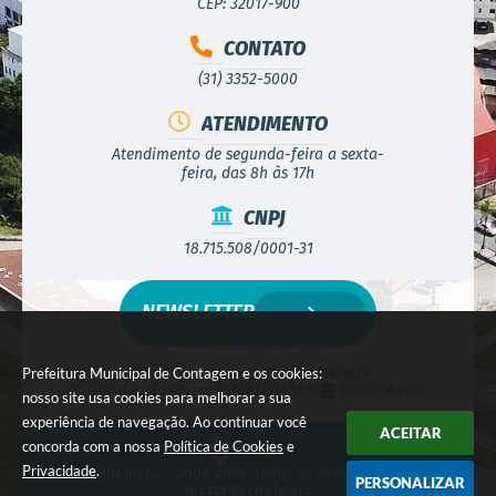
CEP: 32017-900
CONTATO
(31) 3352-5000
ATENDIMENTO
Atendimento de segunda-feira a sexta-
feira, das 8h às 17h
CNPJ
18.715.508/0001-31
NEWSLETTER
Prefeitura Municipal de Contagem e os cookies:
Versão do Sistema:
3.5.3 - 19/06/2026
Portal atualizado em:
05/08/2026 17:50
Dados Abertos
nosso site usa cookies para melhorar a sua
experiência de navegação. Ao continuar você
ACEITAR
concorda com a nossa
Política de Cookies
e
Privacidade
.
© Copyright Instar - 2006-2026. Todos os direitos reservados -
PERSONALIZAR
Instar Tecnologia