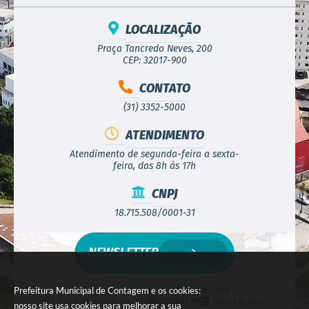
LOCALIZAÇÃO
Praça Tancredo Neves, 200
CEP: 32017-900
CONTATO
(31) 3352-5000
ATENDIMENTO
Atendimento de segunda-feira a sexta-
feira, das 8h às 17h
CNPJ
18.715.508/0001-31
NEWSLETTER
Prefeitura Municipal de Contagem e os cookies:
Versão do Sistema:
3.5.3 - 19/06/2026
Portal atualizado em:
07/08/2026 11:50
Dados Abertos
nosso site usa cookies para melhorar a sua