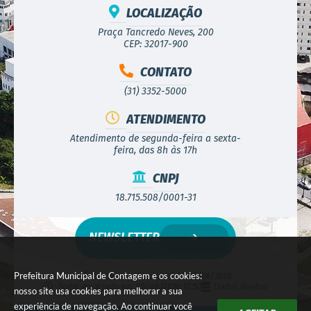
LOCALIZAÇÃO
Praça Tancredo Neves, 200
CEP: 32017-900
CONTATO
(31) 3352-5000
ATENDIMENTO
Atendimento de segunda-feira a sexta-
feira, das 8h às 17h
CNPJ
18.715.508/0001-31
NEWSLETTER
Prefeitura Municipal de Contagem e os cookies:
Versão do Sistema:
3.5.3 - 19/06/2026
Portal atualizado em:
08/08/2026 17:52
Dados Abertos
nosso site usa cookies para melhorar a sua
experiência de navegação. Ao continuar você