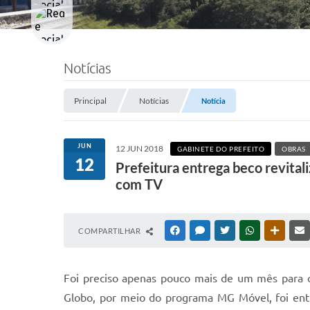
Notícias
Principal
Notícias
Notícia
JUN
12 JUN 2018
GABINETE DO PREFEITO
OBRAS
12
Prefeitura entrega beco revita
com TV
COMPARTILHAR
FACEBOOK
MESSENGER
TWITTER
WHATSAPP
OUTRAS
Foi preciso apenas pouco mais de um mês para
Globo, por meio do programa MG Móvel, foi entre