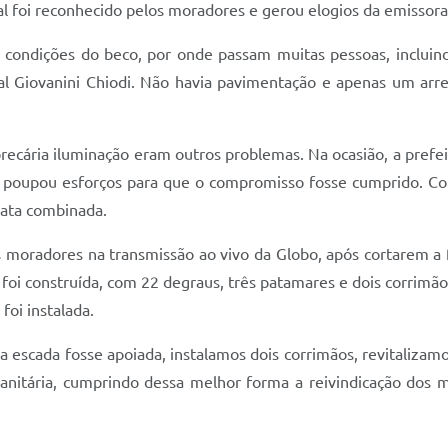
foi reconhecido pelos moradores e gerou elogios da emissora
ondições do beco, por onde passam muitas pessoas, incluindo
al Giovanini Chiodi. Não havia pavimentação e apenas um ar
ecária iluminação eram outros problemas. Na ocasião, a prefeit
ão poupou esforços para que o compromisso fosse cumprido. C
data combinada.
 moradores na transmissão ao vivo da Globo, após cortarem a f
a foi construída, com 22 degraus, três patamares e dois corrimã
foi instalada.
 escada fosse apoiada, instalamos dois corrimãos, revitalizam
anitária, cumprindo dessa melhor forma a reivindicação dos mo