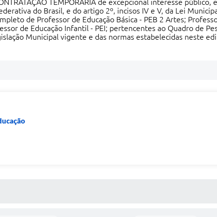
TRATAÇÃO TEMPORÁRIA de excepcional interesse público, em 
Federativa do Brasil, e do artigo 2º, incisos IV e V, da Lei Munic
ompleto de Professor de Educação Básica - PEB 2 Artes; Professo
fessor de Educação Infantil - PEI; pertencentes ao Quadro de Pe
islação Municipal vigente e das normas estabelecidas neste edit
Educação
 MÍDIAS