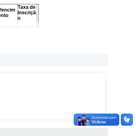
Taxa de
Vencim
Inscriçã
ento
o
R$
R$
1.667,22
30,00
R$
R$
1.667,22
30,00
R$
R$
1.667,22
30,00
R$
R$
2.101,97
30,00