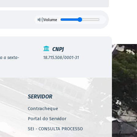
DE TRABALHO E VALOR DA TAXA DE
Volume
axa de
nscrição
CNPJ
a a sexta-
18.715.508/0001-31
$ 50,00
$ 50,00
$ 50,00
$ 50,00
SERVIDOR
$ 50,00
Contracheque
$ 50,00
Portal do Servidor
$ 50,00
SEI - CONSULTA PROCESSO