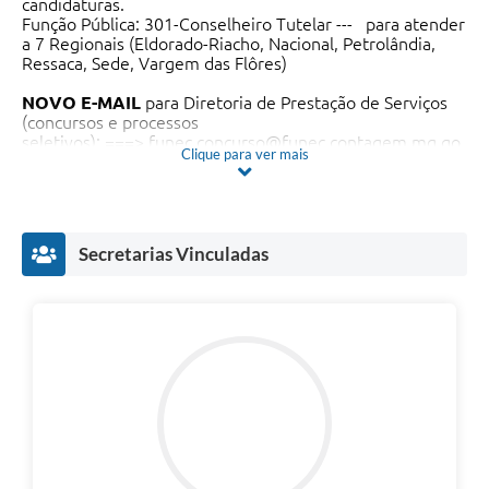
candidaturas.
Função Pública: 301-Conselheiro Tutelar --- para atender
a 7 Regionais (Eldorado-Riacho, Nacional, Petrolândia,
Ressaca, Sede, Vargem das Flôres)
NOVO E-MAIL
para Diretoria de Prestação de Serviços
(concursos e processos
seletivos):
===>
funec.concurso@funec.contagem.mg.go
Clique para ver mais
v.br
NOVO E-MAIL
para enviar
RECURSOS
: (concursos e
processos
seletivos) ===> funec.recursos@funec.contagem.mg.gov.
br
Secretarias Vinculadas
A Presidente do Conselho Municipal dos Direitos da
Criança e do Adolescente de Contagem – CMDCAC, no
uso de suas atribuições legais conferidas pela Lei Federal
nº 8.069 – Estatuto da Criança e do Adolescente, de 13
de julho de 1990, Lei Municipal nº 5.332/2023 e
Resolução n° 231/2022 do CONANDA, que regulamentam
o processo de escolha e o disposto neste Edital, vem
tornar público os procedimentos para o Processo de
Escolha dos Membros dos 07 (sete) Conselheiros
Tutelares do município de Contagem, Regionais:
Eldorado-Riacho; Industrial; Petrolândia; Ressaca;