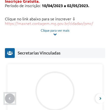
Inscrição Gratuita.
Período de inscrição:
10/04/2023 a 02/05/2023.
Clique no link abaixo para se inscrever ⇩
https://maxnet.contagem.mg.gov.br/cidadao/pmc/
Clique para ver mais
O Processo Seletivo Simplificado consistirá em etapa
única eliminatória e classificatória, mediante
comprovação documental (Título e Experiência
Profissional).
Etapas/Fases
Datas/períodos
Secretarias Vinculadas
Publicação do Edital
05/04/2023
10/04/2023 a
Início das inscrições
02/05/2023
Análise dos títulos e experiência
03/05/2023 a
profissional
10/05/2023
Divulgação do resultado da análise
12/05/2023
de títulos e experiência
Das 8:00 do dia
Recebimento dos Recursos
15/05/2023 até 16h
do dia 16/05/2023
Análise dos Recursos
17/05 a 22/05/2023
Publicação do Resultado do