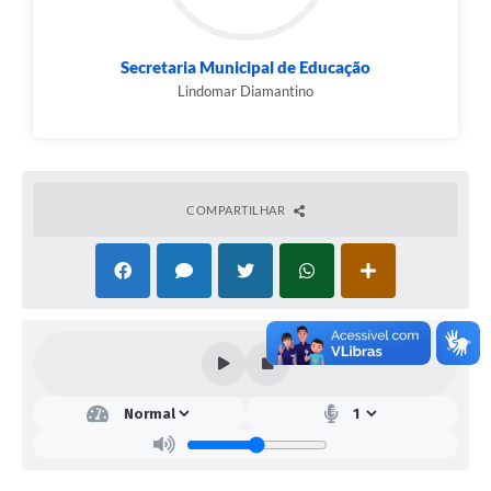
---------------------------------------------------------------------------------
--------
Secretaria Municipal de Educação
EDITAL DE CONVOCAÇÃO
CONFORME SENTENÇA
Lindomar Diamantino
JUDICIAL
CRONOGRAMA
- EDITAL DE CONVOCAÇÃO CONFORME
SENTENÇA JUDICIAL
---------------------------------------------------------------------------------
--------
COMPARTILHAR
CONSULTA RELAÇÃO DE VAGAS PARA ESCOLHA DOS
CONVOCADOS DO EDITAL 15/2024 (PSS 05-2022).
CRONOGRAMA
(ETAPAS) PARA CONVOCAÇÃO PÚBLICA
DO EDITAL 15/2024 (PSS 05/2022).
APROVADOS NO PSS 05-2022 -
EDITAL DE
CONVOCAÇÃO 15/2024 - (CONTRATAÇÃO)
PARA OS
CARGOS: PEB 1, PEB2-PORTUGUÊS, PEB2-HISTÓRIA,
PEB2-GEOGRAFIA, PEB2-CIÊNCIAS, SECRETÁRIO
ESCOLAR, ASSISTENTE ESCOLAR, AUXILIAR DE
BIBLIOTECA ESCOLAR E AGENTE DE EDUCAÇÃO
INFANTIL.