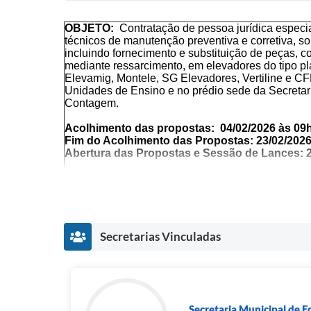
OBJETO:
Contratação de pessoa jurídica especi
técnicos de manutenção preventiva e corretiva, s
incluindo fornecimento e substituição de peças, 
mediante ressarcimento, em elevadores do tipo pl
Elevamig, Montele, SG Elevadores, Vertiline e C
Unidades de Ensino e no prédio sede da Secreta
Contagem.
Acolhimento das propostas: 04/02/2026 às 09
Fim do Acolhimento das Propostas: 23/02/202
Abertura das Propostas e Sessão de Lances: 
PREGÃO DESTINADO À AMPLA PARTICIPAÇ
ID NA PLATAFORMA LICITAR DIGITAL: 89826
* FAZER LEITURA INTEGRAL DESTE INSTR
Secretarias Vinculadas
MUDANÇAS NOS TERMOS
O encaminhamento das propostas deverá ser ef
fixado para o fim do acolhimento das Propost
Não havendo expediente na data supracitada, a d
das Propostas Comerciais, bem como a data para 
Secretaria Municipal de 