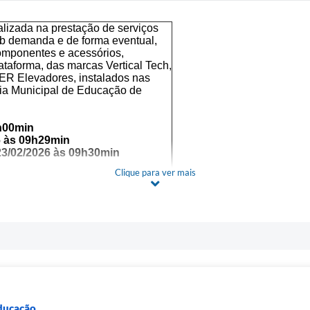
alizada na prestação de serviços
ob demanda e de forma eventual,
componentes e acessórios,
ataforma, das marcas Vertical Tech,
FER Elevadores, instalados nas
ria Municipal de Educação de
h00min
6 às 09h29min
23/02/2026 às 09h30min
Clique para ver mais
ÃO
UMENTO POR CONSTANTES
etuado até a data e horário
as Comerciais
ata limite para encaminhamento
a sessão do Pregão ficarão
Educação