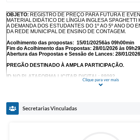
OBJETO:
REGISTRO DE PREÇO PARA FUTURA E EVEN
MATERIAL DIDÁTICO DE LÍNGUA INGLESA SPAGHETTI 
A DEMANDA DOS ESTUDANTES DO 1º AO 5º ANO DO 
DA REDE MUNICIPAL DE ENSINO DE CONTAGEM.
Acolhimento das propostas: 15/01/20256às 09h00min
Fim do Acolhimento das Propostas: 28/01/2026 às 09h2
Abertura das Propostas e Sessão de Lances: 28/01/202
PREGÃO DESTINADO À AMPLA PARTICIPAÇÃO.
ID NO
PLATAFORMA LICITAR DIGITAL: 88092
Clique para ver mais
* FAZER LEITURA INTEGRAL DESTE INSTRUMENTO 
MUDANÇAS NOS TERMOS.
O encaminhamento das propostas deverá ser efetuado at
fixado para o fim do acolhimento das Propostas Comerc
Secretarias Vinculadas
Não havendo expediente na data supracitada, a data limit
das Propostas Comerciais, bem como a data para a sessão 
prorrogadas para o primeiro dia útil subsequente, nos mesm
SECRETARIA MUNICIPAL DE
Setor Solicitante
SEDUC