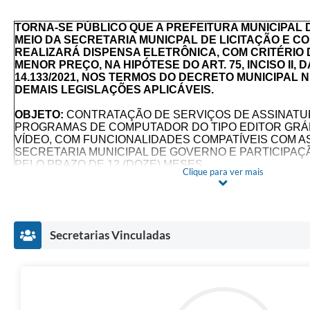
TORNA-SE PÚBLICO QUE A PREFEITURA MUNICIPAL
MEIO DA SECRETARIA MUNICPAL DE LICITAÇÃO E C
REALIZARÁ DISPENSA ELETRÔNICA, COM CRITÉRIO
MENOR PREÇO, NA HIPÓTESE DO ART. 75, INCISO II, D
14.133/2021, NOS TERMOS DO DECRETO MUNICIPAL N.
DEMAIS LEGISLAÇÕES APLICÁVEIS.
OBJETO:
CONTRATAÇÃO DE SERVIÇOS DE ASSINATU
PROGRAMAS DE COMPUTADOR DO TIPO EDITOR GRÁF
VÍDEO, COM FUNCIONALIDADES COMPATÍVEIS COM 
SECRETARIA MUNICIPAL DE GOVERNO E PARTICIPAÇ
PELO PRAZO DE 12 (DOZE) MESES
Clique para ver mais
DISPENSA ELETRÔNICA PARA MICROEMPRESAS – M
PEQUENO PORTE – EPP E MICROEMPREENDEDORES IN
CUMPRIMENTO AO DISPOSTO NO ART. 48 DA LC Nº 12
Secretarias Vinculadas
PELA LC Nº 147/2014.
VALOR TOTAL DA CONTRATAÇÃO
R$ 5.184,00 (CINCO MIL CENTO E OITENTA E QUATRO