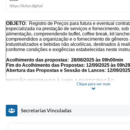
https://licitar.digital/
OBJETO:
Registro de Preços para futura e eventual contr
especializada na prestação de serviços e fornecimento, so
alimentação, compreendendo buffet, coffee break, kit lanche
compreendidos a organização e o fornecimento de gêneros a
industrializados e bebidas não alcoólicas, destinados à rea
conforme condições e exigências estabelecidas neste instr
Acolhimento das propostas: 28/08/2025 às 09h00min
Fim do Acolhimento das Propostas: 12/09/2025 às 09h2
Abertura das Propostas e Sessão de Lances: 12/09/202
PREGÃO DESTINADO À AMPLA PARTICIPAÇÃO
Clique para ver mais
ID NO
PLATAFORMA LICITAR DIGITAL: 74548
* FAZER LEITURA INTEGRAL DESTE INSTRUMENTO 
MUDANÇAS NOS TERMOS
Secretarias Vinculadas
O encaminhamento das propostas deverá ser efetuado at
fixado para o fim do acolhimento das Propostas Comerc
Não havendo expediente na data supracitada, a data limit