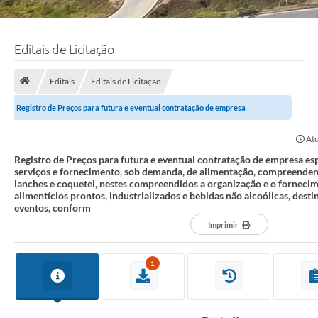
Editais de Licitação
Editais
Editais de Licitação
Registro de Preços para futura e eventual contratação de empresa
especializada na prestação de serviços e...
Atu
Registro de Preços para futura e eventual contratação de empresa es
serviços e fornecimento, sob demanda, de alimentação, compreendendo
lanches e coquetel, nestes compreendidos a organização e o forneci
alimentícios prontos, industrializados e bebidas não alcoólicas, desti
eventos, conform
Imprimir
1