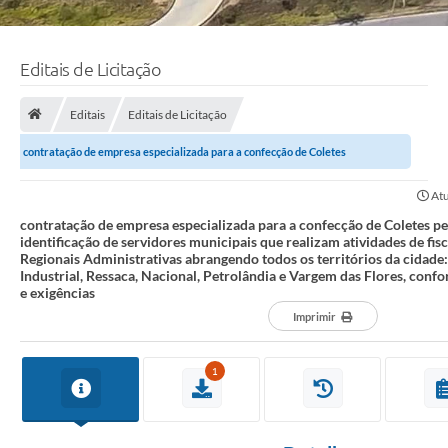
Editais de Licitação
Editais
Editais de Licitação
contratação de empresa especializada para a confecção de Coletes
personalizados para identificação de...
Atu
contratação de empresa especializada para a confecção de Coletes p
identificação de servidores municipais que realizam atividades de fisc
Regionais Administrativas abrangendo todos os territórios da cidade:
Industrial, Ressaca, Nacional, Petrolândia e Vargem das Flores, con
e exigências
Imprimir
1