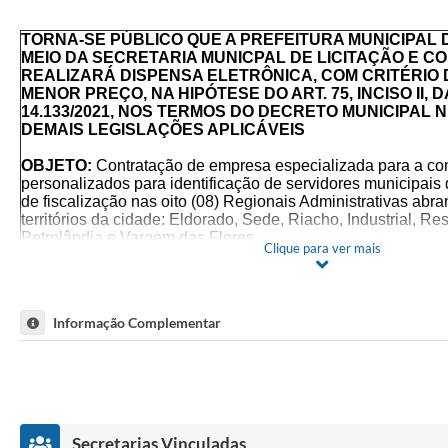
TORNA-SE PÚBLICO QUE A PREFEITURA MUNICIPAL
MEIO DA SECRETARIA MUNICPAL DE LICITAÇÃO E C
REALIZARÁ DISPENSA ELETRÔNICA, COM CRITÉRIO
MENOR PREÇO, NA HIPÓTESE DO ART. 75, INCISO II, D
14.133/2021, NOS TERMOS DO DECRETO MUNICIPAL N.
DEMAIS LEGISLAÇÕES APLICÁVEIS
OBJETO:
Contratação de empresa especializada para a co
personalizados para identificação de servidores municipais 
de fiscalização nas oito (08) Regionais Administrativas abr
territórios da cidade: Eldorado, Sede, Riacho, Industrial, Re
Petrolândia e Vargem das Flores
Clique para ver mais
DISPENSA ELETRÔNICA PARA MICROEMPRESAS – M
PEQUENO PORTE – EPP E MICROEMPREENDEDORES IN
CUMPRIMENTO AO DISPOSTO NO ART. 48 DA LC Nº 12
Informação Complementar
PELA LC Nº 147/2014
VALOR TOTAL DA CONTRATAÇÃO
R$ 9.729,00(NOVE MIL, SETECENTOS E VINTE E NOVE 
ACOLHIMENTO DE PROPOSTAS
DE 25/08/2025 ÀS 09:00
Secretarias Vinculadas