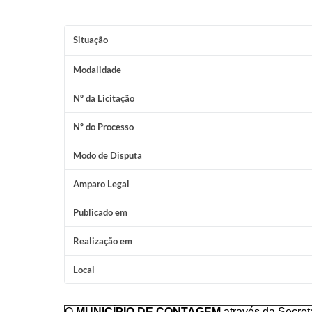
Situação
Modalidade
Nº da Licitação
Nº do Processo
Modo de Disputa
Amparo Legal
Publicado em
Realização em
Local
O
MUNICÍPIO DE CONTAGEM
através da Secreta