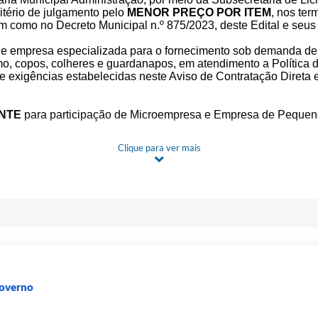
ritério de julgamento pelo
MENOR PREÇO POR ITEM
, nos ter
m como no Decreto Municipal n.º 875/2023, deste Edital e seus
 de empresa especializada para o fornecimento sob demanda de 
omo, copos, colheres e guardanapos, em atendimento a Política
exigências estabelecidas neste Aviso de Contratação Direta 
NTE
para participação de Microempresa e Empresa de Pequeno Po
Clique para ver mais
ENTOS E SESSENTA E CINCO REAIS E SETENTA E CINCO
Governo