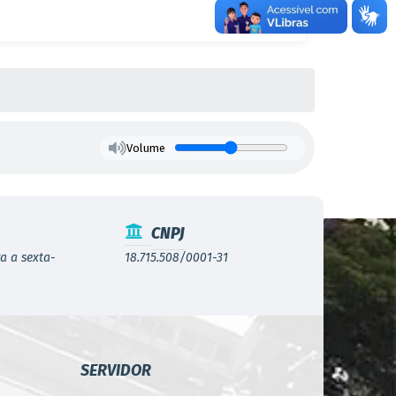
l/editai
u na sala
ão, à
número
em/MG.
Volume
br
CNPJ
a a sexta-
18.715.508/0001-31
SERVIDOR