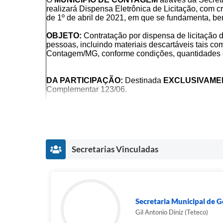
realizará Dispensa Eletrônica de Licitação, com c
de 1º de abril de 2021, em que se fundamenta, be
OBJETO:
Contratação por dispensa de licitação
pessoas, incluindo materiais descartáveis tais c
Contagem/MG, conforme condições, quantidades e 
DA PARTICIPAÇÃO:
Destinada
EXCLUSIVAME
Complementar 123/06.
VALOR TOTAL DA CONTRATAÇÃO
R$ 56.765,75
(CINQUENTA E SEIS MIL SETEC
Secretarias Vinculadas
ACOLHIMENTO DE PROPOSTAS
De 08/11/2024 às 09:00
Até 14/11/2024 às 07:59
ETAPA DE LANCES
Data da sessão: 14/11/2024
Secretaria Municipal de 
Link:
www.portaldecompraspublicas.com.br
Gil Antonio Diniz (Teteco)
Horário da Fase de Lances: 8h00m às 16h00m