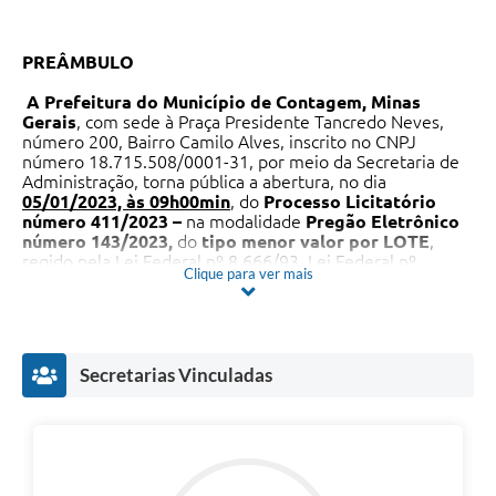
PREÂMBULO
A Prefeitura do Município de Contagem, Minas
Gerais
, com sede à Praça Presidente Tancredo Neves,
número 200, Bairro Camilo Alves, inscrito no CNPJ
número 18.715.508/0001-31, por meio da Secretaria de
Administração, torna pública a abertura, no dia
05/01/2023, às 09h00min
, do
Processo Licitatório
número 411/2023 –
na modalidade
Pregão Eletrônico
número 143/2023,
do
tipo menor valor por LOTE
,
regido pela Lei Federal nº 8.666/93, Lei Federal nº
Clique para ver mais
10.520/2002, Lei Complementar nº 123/2006, Decreto
Federal nº 8.538/15, Decreto Municipal nº 200/2013,
Decreto Municipal nº 527/2022, Lei Complementar
Municipal nº 318/2022, e demais condições fixadas neste
edital.
Secretarias Vinculadas
DISPOSIÇÕES PRELIMINARES
O Pregão será realizado em sessão pública, por meio da
internet
, mediante condições de segurança – criptografia
e autenticação – em todas as suas fases.