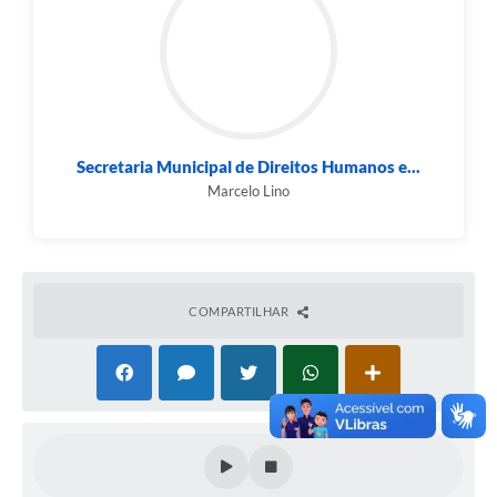
- Os trabalhos serão conduzidos pelo(a) pregoeiro(a) do
Município de Contagem
Sra.
Eliana
Alves
da Silva
,
designada pela Portaria número 07, de 18/08/ 2023
,
mediante a inserção e monitoramento de dados gerados
ou transferidos para o aplicativo “Licitações” constante da
página eletrônica do “Licitações-e”, provedor do sistema
eletrônico.
Secretaria Municipal de Direitos Humanos e...
Marcelo Lino
COMPARTILHAR