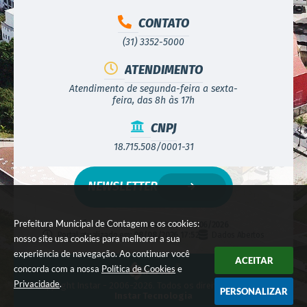
CONTATO
(31) 3352-5000
ATENDIMENTO
Atendimento de segunda-feira a sexta-
feira, das 8h às 17h
CNPJ
18.715.508/0001-31
NEWSLETTER
Prefeitura Municipal de Contagem e os cookies:
Versão do Sistema:
3.5.3 - 19/06/2026
Portal atualizado em:
08/08/2026 17:52
Dados Abertos
nosso site usa cookies para melhorar a sua
experiência de navegação. Ao continuar você
ACEITAR
concorda com a nossa
Política de Cookies
e
Privacidade
.
© Copyright Instar - 2006-2026. Todos os direitos reservados -
PERSONALIZAR
Instar Tecnologia