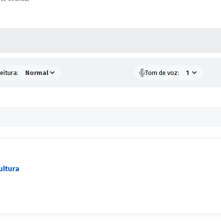
 MÍDIAS
eitura:
Tom de voz:
ultura