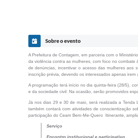
Sobre o evento
A Prefeitura de Contagem, em parceria com o Ministério
da violência contra as mulheres, com foco no combate à 
de denúncias, incentivar o acesso das mulheres aos 
inscrição prévia, devendo os interessados apenas irem a
A programação terá início no dia quinta-feira (28/5), c
e da sociedade civil. Na ocasião, serão promovidos espa
Já nos dias 29 e 30 de maio, será realizada a Tenda L
também contará com atividades de conscientização sob
participação do Ceam Bem-Me-Quero Itinerante, amplia
Serviço
Encontro institucional e participativo