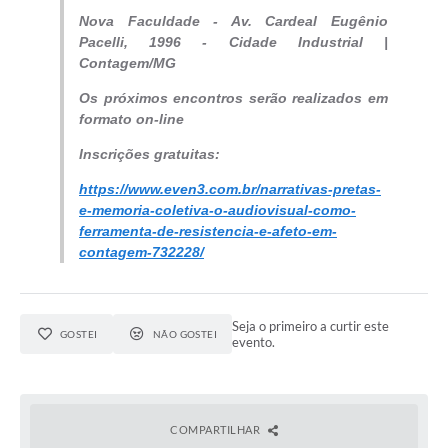
Nova Faculdade - Av. Cardeal Eugênio
Pacelli, 1996 - Cidade Industrial |
Contagem/MG
Os próximos encontros serão realizados em
formato on-line
Inscrições gratuitas:
https://www.even3.com.br/narrativas-pretas-
e-memoria-coletiva-o-audiovisual-como-
ferramenta-de-resistencia-e-afeto-em-
contagem-732228/
Seja o primeiro a curtir este
GOSTEI
NÃO GOSTEI
evento.
COMPARTILHAR