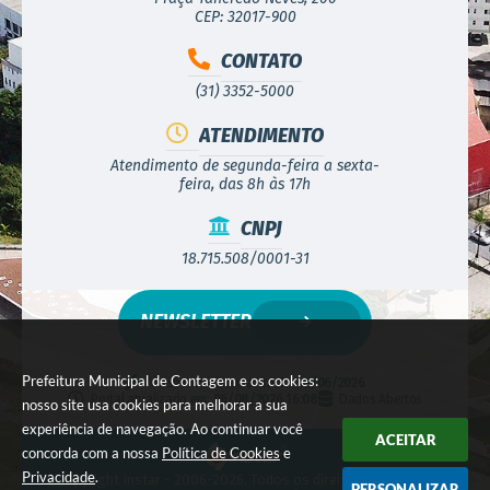
CEP: 32017-900
CONTATO
(31) 3352-5000
ATENDIMENTO
Atendimento de segunda-feira a sexta-
feira, das 8h às 17h
CNPJ
18.715.508/0001-31
NEWSLETTER
Prefeitura Municipal de Contagem e os cookies:
Versão do Sistema:
3.5.3 - 19/06/2026
Portal atualizado em:
06/08/2026 16:08
Dados Abertos
nosso site usa cookies para melhorar a sua
experiência de navegação. Ao continuar você
ACEITAR
concorda com a nossa
Política de Cookies
e
Privacidade
.
© Copyright Instar - 2006-2026. Todos os direitos reservados -
PERSONALIZAR